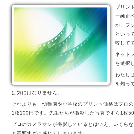
プリン
ー純正
が、フ
といっ
較して
ネット
を選択し
わたし
を知っ
は気にはなりません。
それよりも、幼稚園や小学校のプリント価格はプロの
1枚100円です。先生たちが撮影した写真ですら1枚5
プロのカメラマンが撮影しているとはいえ、いくらな
と高額すぎに感じてしまいます。